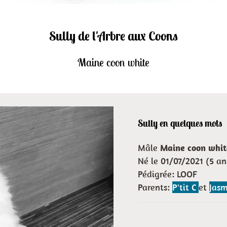
Sully de l'Arbre aux Coons
Maine coon white
Sully en quelques mots
Mâle
Maine coon whit
Né le 01/07/2021 (5 an
Pédigrée: LOOF
Parents:
P'tit C
et
Jas