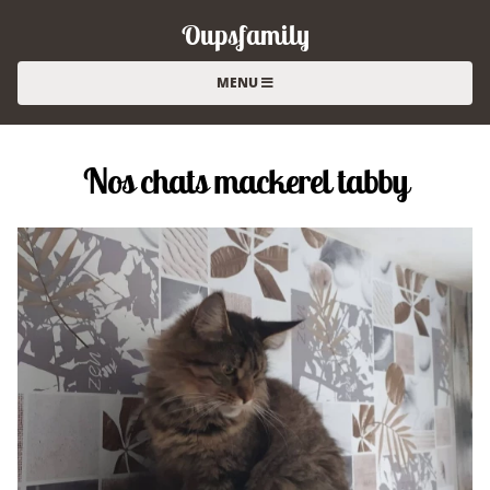
Oupsfamily
MENU
Nos chats mackerel tabby