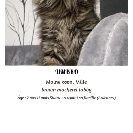
UMBRO
Maine coon, Mâle
brown mackerel tabby
Âge : 2 ans 11 mois
Statut : A rejoint sa famille (Ardennes)
.
...........................................................................................................