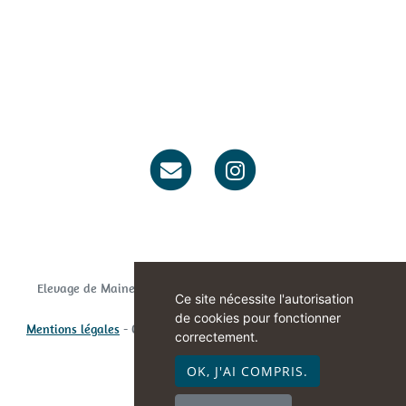
.
...........................................................................................................
Elevage de Maine coon et Sacré de Birmanie situé en Meuse
Ce site nécessite l'autorisation
de cookies pour fonctionner
Mentions légales
- Copyright© Oupsfamily 2026 - Site créé avec
correctement.
WeBreed
OK, J'AI COMPRIS.