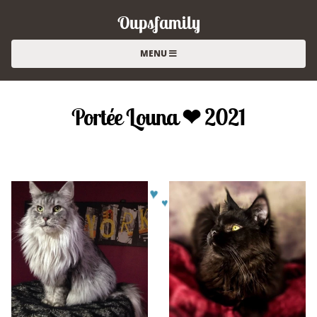
Oupsfamily
MENU
Portée Louna ❤ 2021
♥
♥
♥
♥
♥
♥
♥
♥