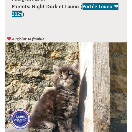
Parents: Night Dark et Louna (
Portée Louna ❤
2021
)
A rejoint sa famille