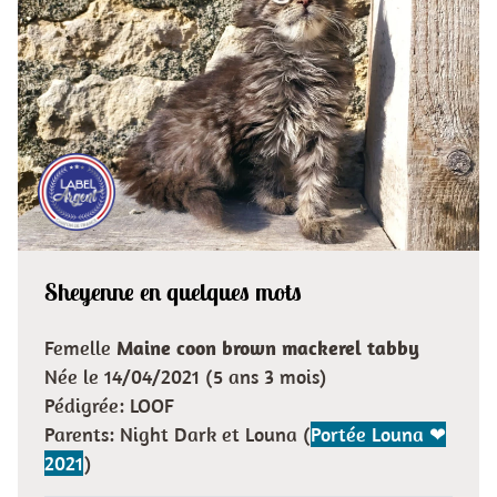
Sheyenne en quelques mots
Femelle
Maine coon brown mackerel tabby
Née le 14/04/2021 (5 ans 3 mois)
Pédigrée: LOOF
Parents: Night Dark et Louna (
Portée Louna ❤
2021
)